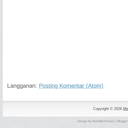
Langganan:
Posting Komentar (Atom)
Copyright ©
2026
Me
Design by
NewWpThemes
| Blogge