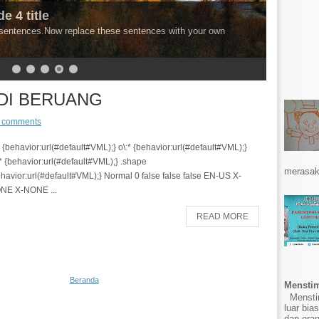
e 4 title
e sentences.Now replace these sentences with your own
DI BERUANG
 comments
* {behavior:url(#default#VML);} o\:* {behavior:url(#default#VML);}
* {behavior:url(#default#VML);} .shape
merasak
havior:url(#default#VML);} Normal 0 false false false EN-US X-
NE X-NONE ...
READ MORE
Beranda
Menstim
Menstim
luar bia
dan ora