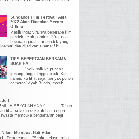
Sundance Film Festival: Asia
2022 Akan Diadakan Secara
Offline
Masih ingat viralnya beberapa film
pendek sejak pandemi? Ya, ada
beberapa judul film pendek yang
igemari dan dijadikan alternatif hi...
TIPS BEPERGIAN BERSAMA
BUAH HATI
“Naik-naik ke puncak
gunung, tinggi-tinggi sekali. Kiri
kanan, ku lihat saja, banyak pohon
cemaraa” Ayah Bunda, masih
udul)
MEMILIH SEKOLAH ANAK Tahun
aru tiba, sekolah-sekolah baik negeri
swasta membuka pendaftaran bagi
a Nilem Membuat Hati Adem
lah, Dear readers, "Senin, selasa, rabu,