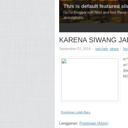
This is default featured slid
Go to Blogger edit html and find thes
descriptions.
3
4
5
KARENA SIWANG JA
September 02, 2016
lain-lain
,
ukara
No
v\:
w\:
{be
NO
Postingan Lebih Baru
Langganan:
Postingan (Atom)