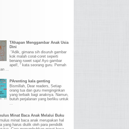
TAhapan Menggambar Anak Usia
Dini
“Adik, gimana sih disuruh gambar
kok malah corat-coret seperti
benang ruwet saja! Ayo gambar
apel!, “ kata seorang guru. Pernah
an ...
PArenting kala genting
Bismillah, Dear readers, Setiap
orang tua dan guru menginginkan
yang terbaik bagi anaknya. Namun,
butuh perjalanan yang berliku untuk
...
ulus Minat Baca Anak Melalui Buku
ulus minat baca anak merupakan hal
sa yang harus diulik oleh para pendidik
ng tua. Cara menumbuhkan minat baca