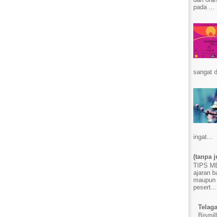
pada ...
sangat d
ingat...
(tanpa j
TIPS 
ajaran b
maupun 
pesert...
Telag
Bismil