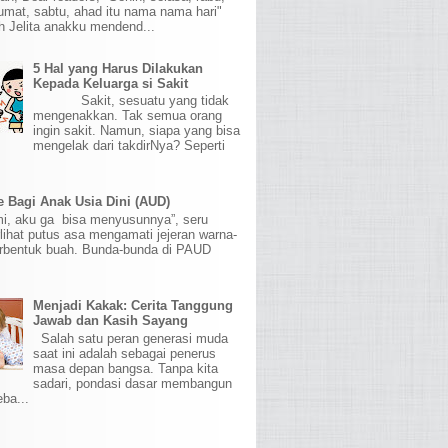
umat, sabtu, ahad itu nama nama hari"
h Jelita anakku mendend...
5 Hal yang Harus Dilakukan
Kepada Keluarga si Sakit
Sakit, sesuatu yang tidak
mengenakkan. Tak semua orang
ingin sakit. Namun, siapa yang bisa
mengelak dari takdirNya? Seperti
 Bagi Anak Usia Dini (AUD)
mi, aku ga bisa menyusunnya”, seru
lihat putus asa mengamati jejeran warna-
erbentuk buah. Bunda-bunda di PAUD
Menjadi Kakak: Cerita Tanggung
Jawab dan Kasih Sayang
Salah satu peran generasi muda
saat ini adalah sebagai penerus
masa depan bangsa. Tanpa kita
sadari, pondasi dasar membangun
eba...