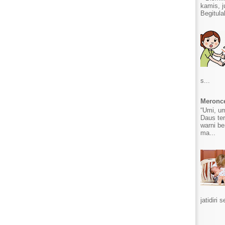
kamis, j
Begitula
s...
Meronce
“Umi, u
Daus ter
warni b
ma...
jatidiri s