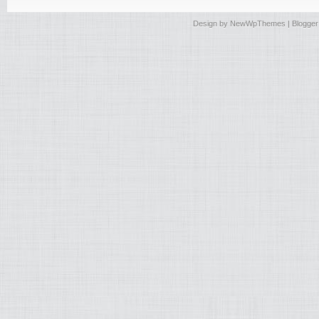
Design by
NewWpThemes
| Blogge