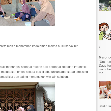
a kereta makin menambah kedalaman makna buku karya Teh
s...
Meronce
“Umi, u
Daus ter
ulit menangis, sebagai respon dari berbagai kejadian traumatik,
warni b
meluapkan emosi secara positif dibutuhkan agar kadar stressing
ma...
mosi kita dan saling menemukan win win solution.
jatidiri s