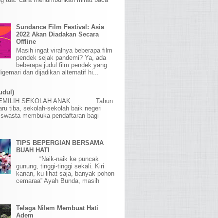
Sundance Film Festival: Asia
2022 Akan Diadakan Secara
Offline
Masih ingat viralnya beberapa film
pendek sejak pandemi? Ya, ada
beberapa judul film pendek yang
igemari dan dijadikan alternatif hi...
udul)
MEMILIH SEKOLAH ANAK Tahun
aru tiba, sekolah-sekolah baik negeri
swasta membuka pendaftaran bagi
TIPS BEPERGIAN BERSAMA
BUAH HATI
“Naik-naik ke puncak
gunung, tinggi-tinggi sekali. Kiri
kanan, ku lihat saja, banyak pohon
cemaraa” Ayah Bunda, masih
Telaga Nilem Membuat Hati
Adem