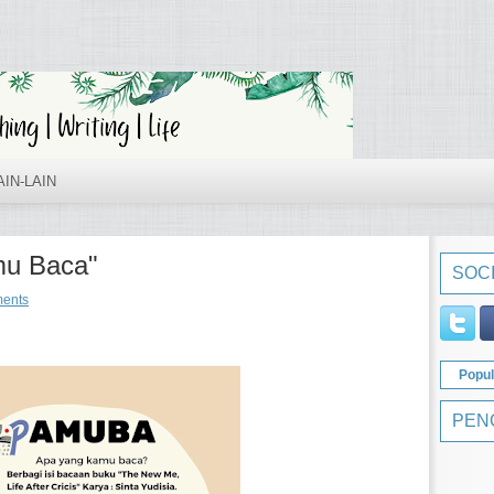
AIN-LAIN
mu Baca"
SOCI
ents
Popul
PEN