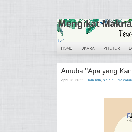
Mengikat Makna
HOME
UKARA
PITUTUR
L
Amuba "Apa yang Ka
April 18, 2022
lain-lain
,
pitutur
No comm