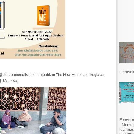
merasak
 @cirebonmenulis , menumbuhkan The New Me melalui kegiatan
id Attakwa.
Menstim
Menstim
luar bia
dan ora