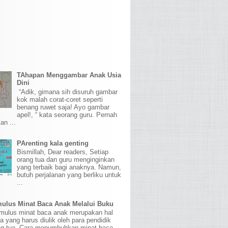
TAhapan Menggambar Anak Usia
Dini
“Adik, gimana sih disuruh gambar
kok malah corat-coret seperti
benang ruwet saja! Ayo gambar
apel!, “ kata seorang guru. Pernah
an ...
PArenting kala genting
Bismillah, Dear readers, Setiap
orang tua dan guru menginginkan
yang terbaik bagi anaknya. Namun,
butuh perjalanan yang berliku untuk
...
ulus Minat Baca Anak Melalui Buku
ulus minat baca anak merupakan hal
sa yang harus diulik oleh para pendidik
ng tua. Cara menumbuhkan minat baca