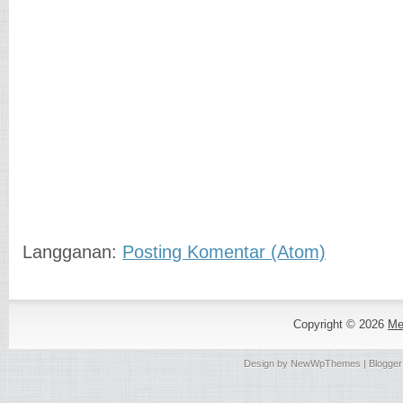
Langganan:
Posting Komentar (Atom)
Copyright ©
2026
Me
Design by
NewWpThemes
| Blogge