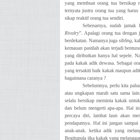
yang membuat orang tua bersikap r
ternyata justru orang tua yang haru
sikap reaktif orang tua sendiri.
Sebenarnya, sudah jamak 
Rivalry
”. Apalagi orang tua dengan 
berdekatan. Namanya juga
sibling
, k
kemauan pastilah akan terjadi bentur
yang diributkan hanya hal sepele. Nam
pada kakak adik dewasa. Sebagai oran
yang tersakiti baik kakak maupun adi
bagaimana caranya ?
Sebelumnya, perlu kita pa
atau ungkapan marah satu sama lain. S
selalu bersikap meminta kakak untuk
dan belum mengerti apa-apa. Hal in
percaya diri, lambat laun akan me
pendapatnya. Hal ini jangan sampai 
anak-anak. ketika adik yang melan
Begitupula jika kakak yang melanggar