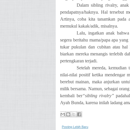
Dalam sibling rivalry, an
pendapatnya/haknya. Hal tersebut me
Artinya, coba kita tanamkan pada a
memukul kakak/adik, misalnya.
Lalu, ingatkan anak bahwa
segera beritahu mama/papa apa yang te
tukar pukulan dan cubitan atau hal 
biarkan mereka menangis terlebih da
pertengkaran terjadi.
Setelah mereda, kemudian 
nilai-nilai positif ketika mendengar
berebut mainan, maka anjurkan untu
milik bersama. Namun, sebagai orang 
kembali ber
“sibling rivalry”
padahal
Ayah Bunda, karena inilah ladang ama
Posting Lebih Baru