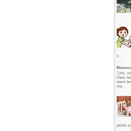
s...
Meronce
“Umi, u
Daus ter
warni b
ma...
jatidiri s