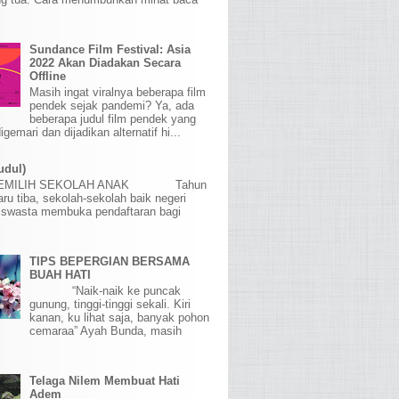
Sundance Film Festival: Asia
2022 Akan Diadakan Secara
Offline
Masih ingat viralnya beberapa film
pendek sejak pandemi? Ya, ada
beberapa judul film pendek yang
igemari dan dijadikan alternatif hi...
udul)
MEMILIH SEKOLAH ANAK Tahun
aru tiba, sekolah-sekolah baik negeri
swasta membuka pendaftaran bagi
TIPS BEPERGIAN BERSAMA
BUAH HATI
“Naik-naik ke puncak
gunung, tinggi-tinggi sekali. Kiri
kanan, ku lihat saja, banyak pohon
cemaraa” Ayah Bunda, masih
Telaga Nilem Membuat Hati
Adem