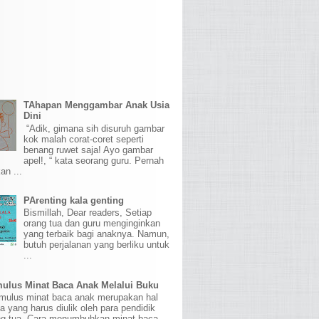
TAhapan Menggambar Anak Usia
Dini
“Adik, gimana sih disuruh gambar
kok malah corat-coret seperti
benang ruwet saja! Ayo gambar
apel!, “ kata seorang guru. Pernah
an ...
PArenting kala genting
Bismillah, Dear readers, Setiap
orang tua dan guru menginginkan
yang terbaik bagi anaknya. Namun,
butuh perjalanan yang berliku untuk
...
ulus Minat Baca Anak Melalui Buku
ulus minat baca anak merupakan hal
sa yang harus diulik oleh para pendidik
ng tua. Cara menumbuhkan minat baca