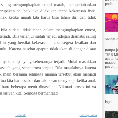
pada ...
ak saling mengungkapkan emosi marah, mempertahankan
rupakan hal baik jika dilakukan tanpa kekerasan fisik.
nak ketika marah kita harus bisa tahan diri dan tidak
 bila sudah
tidak tahan dalam mengungkapkan emosi,
rjadi. Bila terlanjur sudah terjadi adegan dramatis saling
sangat d
lain yang bersifat kekerasan, maka segera leraikan dan
hulu. Karena nasehat apapun tidak akan di dengar disaat
(tanpa j
TIPS 
ajaran b
tanyakan apa yang sebenarnya terjadi. Mulai masukkan
maupun 
pesert...
 masalah yang sebenarnya terjadi. Bila masalahnya karena
k main bersama sehingga mainan tersebut akan menjadi
tua kita harus sabar dan tak bosan menyikapi ketika anak
 baru beberapa menit dinasehati. Nikmati proses ini ya
l jariyah kita. Semoga bermanfaat!
ingat...
Beranda
Posting Lama