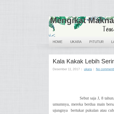
Mengikat Makna
HOME
UKARA
PITUTUR
L
Kala Kakak Lebih Seri
Desember 11, 2017
ukara
No comment
Sebut saja J, 8 tahu
umumnya, mereka berdua main bersama
ujungnya
bertukar pukulan atau cub