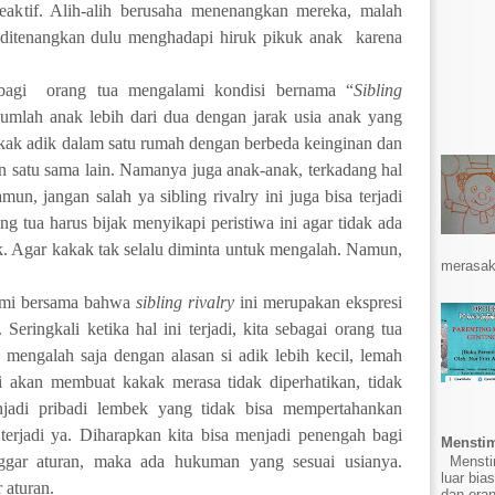
eaktif. Alih-alih berusaha menenangkan mereka, malah
s ditenangkan dulu menghadapi hiruk pikuk anak
karena
bagi
orang tua mengalami kondisi bernama “
Sibling
jumlah anak lebih dari dua dengan jarak usia anak yang
akak adik dalam satu rumah dengan berbeda keinginan dan
an satu sama lain. Namanya juga anak-anak, terkadang hal
un, jangan salah ya sibling rivalry ini juga bisa terjadi
g tua harus bijak menyikapi peristiwa ini agar tidak ada
k. Agar kakak tak selalu diminta untuk mengalah. Namun,
merasak
hami bersama bahwa
sibling rivalry
ini merupakan ekspresi
eringkali ketika hal ini terjadi, kita sebagai orang tua
 mengalah saja dengan alasan si adik lebih kecil, lemah
i akan membuat kakak merasa tidak diperhatikan, tidak
njadi pribadi lembek yang tidak bisa mempertahankan
terjadi ya. Diharapkan kita bisa menjadi penengah bagi
Menstim
ggar aturan, maka ada hukuman yang sesuai usianya.
Menstim
luar bia
 aturan.
dan ora