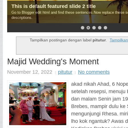
This is default featured slide 3 title
Go to Blogger edit html and find these sentences.Now replace these 
descriptions.
Tampilkan postingan dengan label
pitutur
.
Tampilkan
Majid Wedding's Moment
November 12, 2022
pitutur
No comments
akad nikah Ahad, 6 Nop
setelah resepsi, menuju 
dan malam Senin jam 19
Brebes, mampir dulu ke
mengunjungi Rhesa. miri
lho kok ngantuk? Awas d