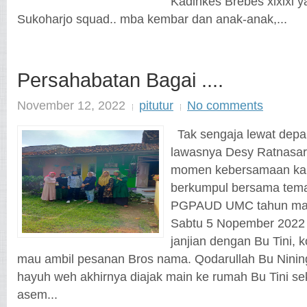
Kadinkes Brebes xixixi 
Sukoharjo squad.. mba kembar dan anak-anak,...
Persahabatan Bagai ....
November 12, 2022
pitutur
No comments
Tak sengaja lewat dep
lawasnya Desy Ratnasar
momen kebersamaan kami 
berkumpul bersama tem
PGPAUD UMC tahun masu
Sabtu 5 Nopember 2022 
janjian dengan Bu Tini, 
mau ambil pesanan Bros nama. Qodarullah Bu Nining
hayuh weh akhirnya diajak main ke rumah Bu Tini se
asem...