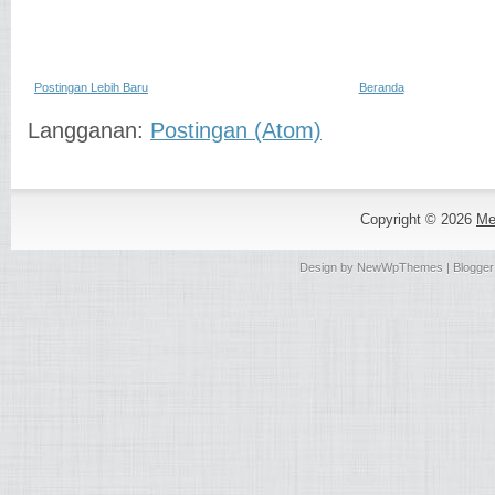
Postingan Lebih Baru
Beranda
Langganan:
Postingan (Atom)
Copyright ©
2026
Me
Design by
NewWpThemes
| Blogge