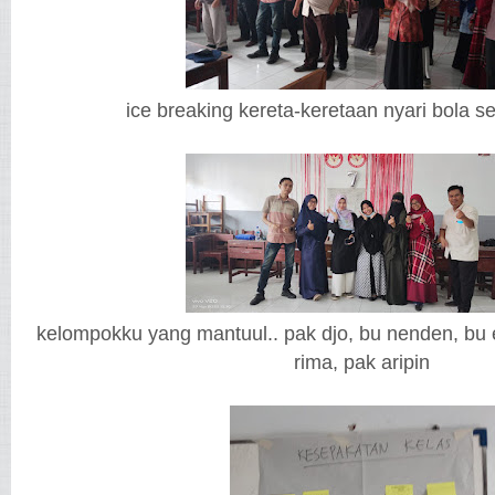
ice breaking kereta-keretaan nyari bola 
kelompokku yang mantuul.. pak djo, bu nenden, bu el
rima, pak aripin